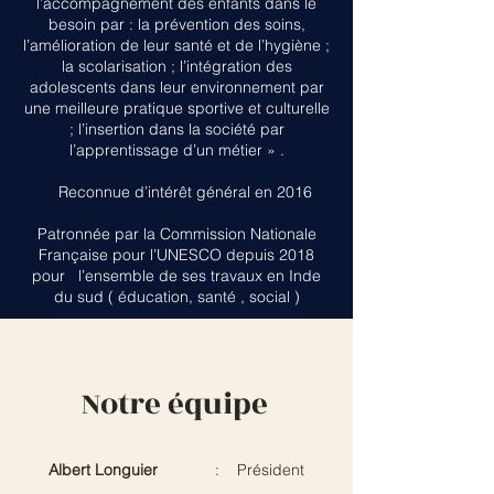
l’accompagnement des enfants dans le
besoin par : la prévention des soins,
l’amélioration de leur santé et de l’hygiène ;
la scolarisation ; l’intégration des
adolescents dans leur environnement par
une meilleure pratique sportive et culturelle
; l’insertion dans la société par
l’apprentissage d’un métier » .
Reconnue d’intérêt général en 2016
Patronnée par la Commission Nationale
Française pour l’UNESCO depuis 2018
pour l’ensemble de ses travaux en Inde
du sud ( éducation, santé , social )
Notre équipe
Albert Longuier
: Président